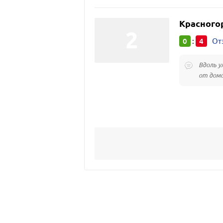
Красного
0
4
:
От
Вдоль у
от домо