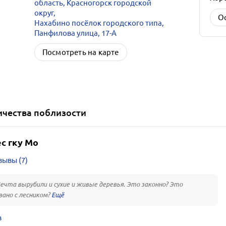
область, Красногорск городской
округ,
О
Нахабино посёлок городского типа,
Панфилова улица, 17-А
Посмотреть на карте
ичества
поблизости
с гку Мо
зывы (7)
ечта вырубили и сухие и живые деревья. Это законно? Это
вано с лесником?
в