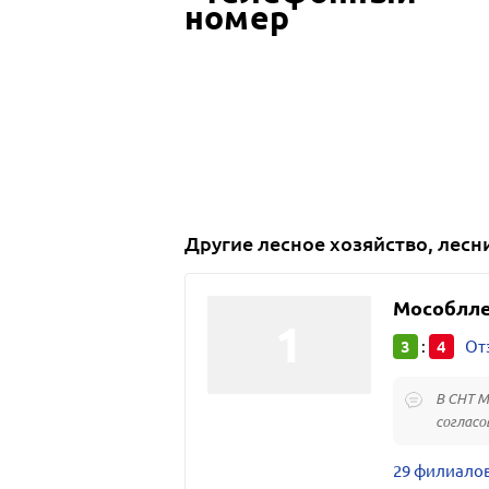
Другие
лесное хозяйство, лесн
Мособлле
3
4
:
От
В СНТ М
согласо
29 филиало