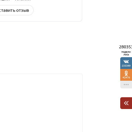
ставить отзыв
28035
подели-
лось
235389
42476