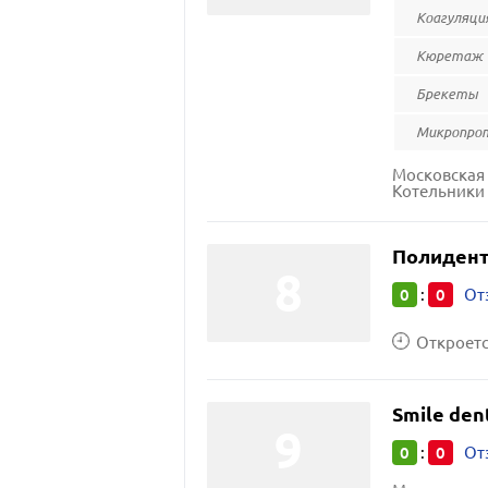
Коагуляци
Кюретаж
Брекеты
Микропро
Московская 
Котельники 
Полидент
0
0
:
От
Откроется
Smile den
0
0
:
От