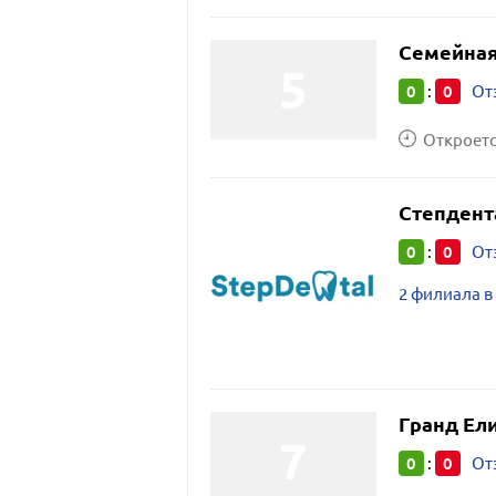
Семейная
0
0
:
От
Откроется
Степдент
0
0
:
От
2 филиала в
Гранд Ел
0
0
:
От