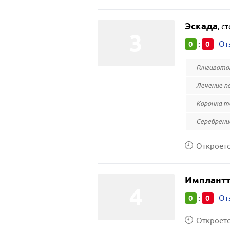
Эскада
,
ст
0
0
:
От
Гингивото
Лечение п
Коронка т
Серебрени
Откроется
Имплант
0
0
:
От
Откроется