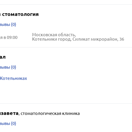
 стоматология
зывы (0)
Московская область,
 в 09:00
Котельники город, Силикат микрорайон, 36
ал
зывы (0)
 Котельниках
изавета
,
стоматологическая клиника
зывы (0)