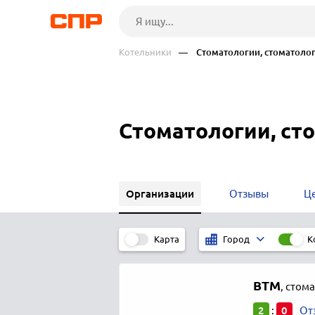
Котельники
— Стоматологии, стоматолог
Стоматологии, ст
Организации
Отзывы
Ц
Карта
К
Город
ВТМ
,
стома
2
0
:
От