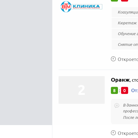
Коагуляци
Кюретаж
Обучение 
Снятие о
Откроется
Оранж
,
ст
8
0
:
От
В данно
професс
После ле
Откроется