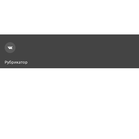
Рубрикатор
Новости
Реклама на сайте
Контакты
Добавить организацию
2000–2026 © СПР