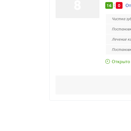
16
0
:
От
Чистка зуб
Постановк
Лечение ка
Постановк
Открыто 