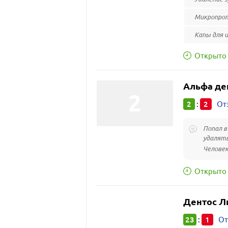
Микропро
Капы для и
Открыто 
Альфа де
2
2
:
От
Попал в
удалять
Человек
Открыто 
Дентос Л
23
1
:
От