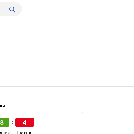
вы
8
4
:
оших
Плохих