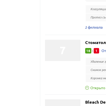
Коагуляци
Протез съ
2 филиала
Стоматол
18
1
:
От
Удаление 
Снимок ре
Коронка м
Открыто 
Bleach De