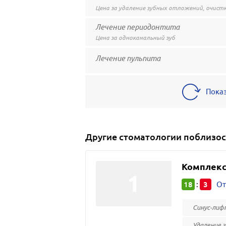
Цена за удаление зубных отложений, очистк
Лечение периодонтита
Цена за одноканальный зуб
Лечение пульпита
Пока
Другие
стоматологии
поблизос
Комплекс
18
3
:
От
Синус-лиф
Удаление 