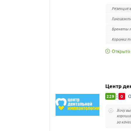
Резекция в
Гингивэкт
Брекеты л
Коронка т
Открыто 
Центр де
229
0
:
О
Хочу вы
хороший
за каче