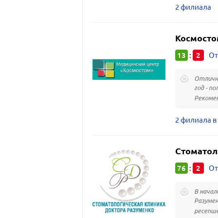
2 филиала
Космосто
13
2
:
От
Отличны
год - п
Рекоме
2 филиала в
Стоматол
76
2
:
От
В начал
Разумен
ресепше