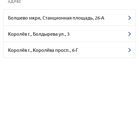
АДРЕС
Болшево мкрн, Станционная площадь, 26-А
Королёв г., Болдырева ул., 3
Королёв г., Королёва просп., 6-Г