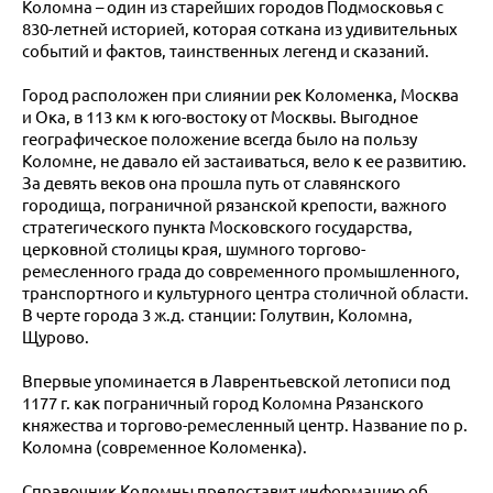
Коломна – один из старейших городов Подмосковья с
830-летней историей, которая соткана из удивительных
событий и фактов, таинственных легенд и сказаний.
Город расположен при слиянии рек Коломенка, Москва
и Ока, в 113 км к юго-востоку от Москвы. Выгодное
географическое положение всегда было на пользу
Коломне, не давало ей застаиваться, вело к ее развитию.
За девять веков она прошла путь от славянского
городища, пограничной рязанской крепости, важного
стратегического пункта Московского государства,
церковной столицы края, шумного торгово-
ремесленного града до современного промышленного,
транспортного и культурного центра столичной области.
В черте города 3 ж.д. станции: Голутвин, Коломна,
Щурово.
Впервые упоминается в Лаврентьевской летописи под
1177 г. как пограничный город Коломна Рязанского
княжества и торгово-ремесленный центр. Название по р.
Коломна (современное Коломенка).
Справочник Коломны предоставит информацию об