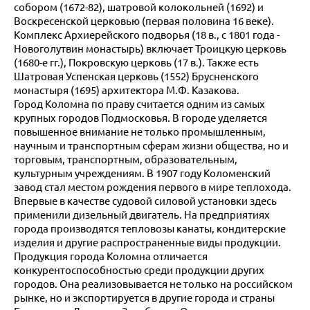
собором (1672-82), шатровой колокольней (1692) и
Воскресенской церковью (первая половина 16 веке).
Комплекс Архиерейского подворья (18 в., с 1801 года -
Новоголутвин монастырь) включает Троицкую церковь
(1680-е гг.), Покровскую церковь (17 в.). Также есть
Шатровая Успенская церковь (1552) Брусненского
монастыря (1695) архитектора М.Ф. Казакова.
Город Коломна по праву считается одним из самых
крупных городов Подмосковья. В городе уделяется
повышенное внимание не только промышленным,
научным и транспортным сферам жизни общества, но и
торговым, транспортным, образовательным,
культурным учреждениям. В 1907 году Коломенский
завод стал местом рождения первого в мире теплохода.
Впервые в качестве судовой силовой установки здесь
применили дизельный двигатель. На предприятиях
города производятся тепловозы канаты, кондитерские
изделия и другие распространенные виды продукции.
Продукция города Коломна отличается
конкурентоспособностью среди продукции других
городов. Она реализовывается не только на российском
рынке, но и экспортируется в другие города и страны