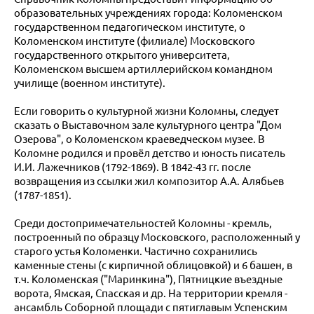
образовательных учреждениях города: Коломенском
государственном педагогическом институте, о
Коломенском институте (филиале) Московского
государственного открытого университета,
Коломенском высшем артиллерийском командном
училище (военном институте).
Если говорить о культурной жизни Коломны, следует
сказать о Выставочном зале культурного центра "Дом
Озерова", о Коломенском краеведческом музее. В
Коломне родился и провёл детство и юность писатель
И.И. Лажечников (1792-1869). В 1842-43 гг. после
возвращения из ссылки жил композитор А.А. Алябьев
(1787-1851).
Среди достопримечательностей Коломны - кремль,
построенный по образцу Московского, расположенный у
старого устья Коломенки. Частично сохранились
каменные стены (с кирпичной облицовкой) и 6 башен, в
т.ч. Коломенская ("Маринкина"), Пятницкие въездные
ворота, Ямская, Спасская и др. На территории кремля -
ансамбль Соборной площади с пятиглавым Успенским