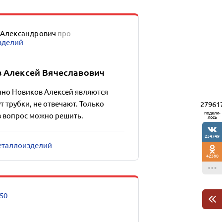
 Александрович
про
зделий
в Алексей Вячеславович
чно Новиков Алексей являются
 трубки, не отвечают. Только
27961
подели-
в вопрос можно решить.
лось
234749
металлоизделий
42380
50