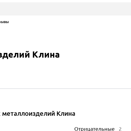
зывы
зделий Клина
х металлоизделий Клина
Отрицательные
2