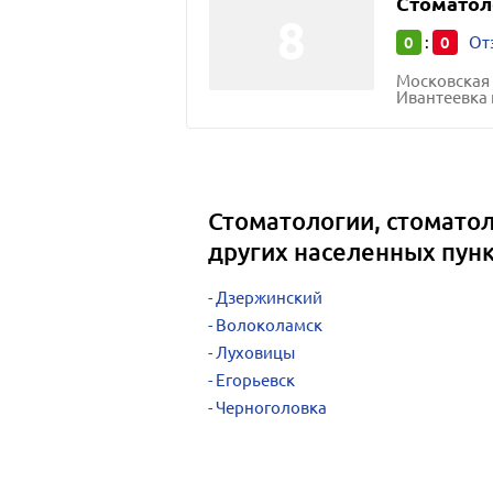
Стоматол
0
0
:
От
Московская 
Ивантеевка 
Стоматологии, стоматол
других населенных пун
Дзержинский
Волоколамск
Луховицы
Егорьевск
Черноголовка