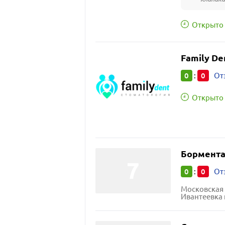
Открыто 
Family De
0
0
:
От
Открыто 
Бормента
0
0
:
От
Московская 
Ивантеевка 