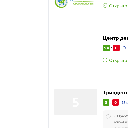
Открыто 
Центр де
94
0
:
От
Открыто 
Триодент
3
0
:
От
Безумно
очень х
клиника