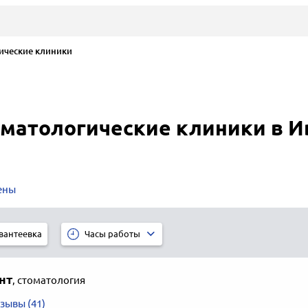
ические клиники
оматологические клиники в И
ены
вантеевка
Часы работы
нт
,
стоматология
зывы (41)