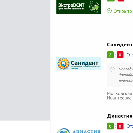
Открыто 
Санидент
2
0
:
От
Последн
двенадц
лечение
Московская 
Ивантеевка 
Династия
0
0
:
От