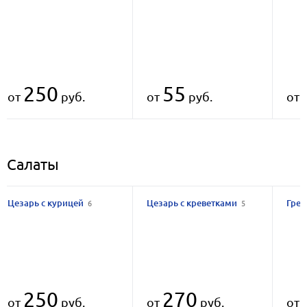
250
55
от
руб.
от
руб.
от
Салаты
Цезарь с курицей
Цезарь с креветками
Греч
6
5
250
270
от
руб.
от
руб.
от