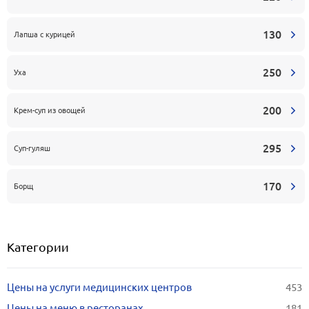
130
Лапша с курицей
250
Уха
200
Крем-суп из овощей
295
Суп-гуляш
170
Борщ
Категории
Цены на услуги медицинских центров
453
Цены на меню в ресторанах
181