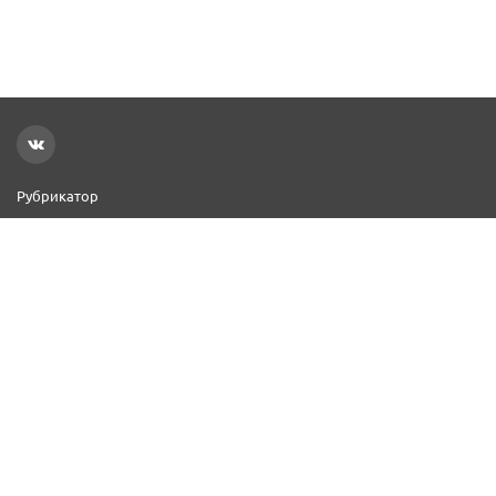
Рубрикатор
Новости
Реклама на сайте
Контакты
Добавить организацию
2000–2026 © СПР
Политика конфиденциальности