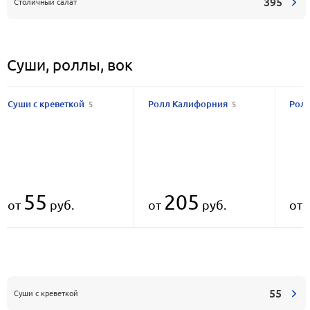
395
Столичный салат
Суши, роллы, вок
Суши с креветкой
Ролл Калифорния
Ролл
5
5
55
205
от
руб.
от
руб.
от
55
Суши с креветкой