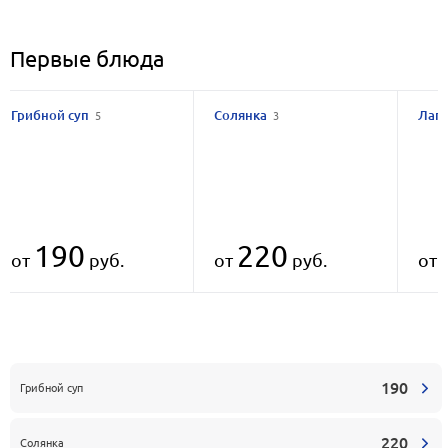
Первые блюда
Грибной суп
Солянка
Лап
5
3
190
220
от
руб.
от
руб.
от
190
Грибной суп
220
Солянка