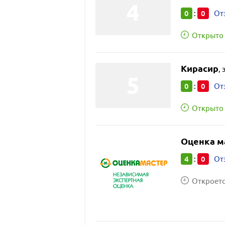
0
0
:
От
Открыто 
Кирасир
,
0
0
:
От
Открыто 
Оценка м
4
0
:
От
Откроется