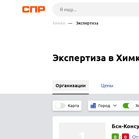
Химки
— Экспертиза
Экспертиза в Хим
Организации
Цены
Карта
Х
Город
Бсн-Конс
0
0
:
От