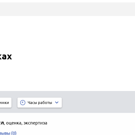
ках
имки
Часы работы
ул
,
оценка, экспертиза
зывы (0)