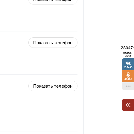
Показать телефон
28047
подели-
лось
235493
42490
Показать телефон