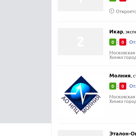
Откроется
Икар
,
эксп
0
0
:
От
Московская 
Химки город
Молния
,
с
0
0
:
От
Московская 
Химки город
Эталон-О