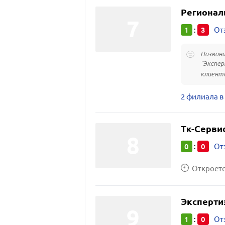
Регионал
1
3
:
От
Позвони
"Экспер
клиенто
2 филиала в
Тк-Серви
0
0
:
От
Откроется
Эксперти
1
0
:
От