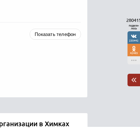
28041
подели-
лось
Показать телефон
235442
42485
рганизации в Химках