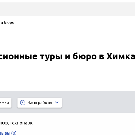
 и бюро
рсионные туры и бюро в Химк
имки
Часы работы
оюз
,
технопарк
зывы (0)