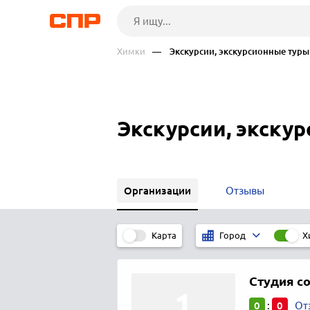
Химки
— Экскурсии, экскурсионные туры
Экскурсии, экску
Организации
Отзывы
Карта
Х
Город
Студия с
0
0
:
От