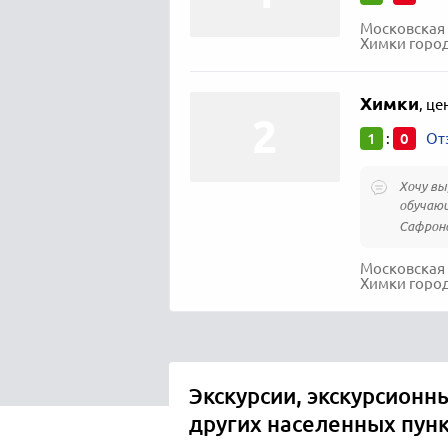
Московская 
Химки город
Химки
,
це
1
0
:
От
Хочу вы
обучающ
Сафроно
Московская 
Химки город
Экскурсии, экскурсионн
других населенных пун