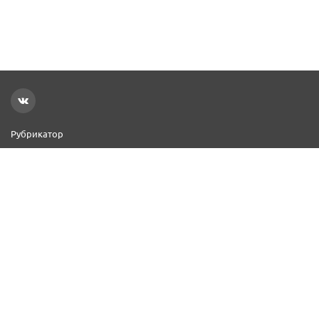
Рубрикатор
Новости
Реклама на сайте
Контакты
Добавить организацию
2000–2026 © СПР
Политика конфиденциальности