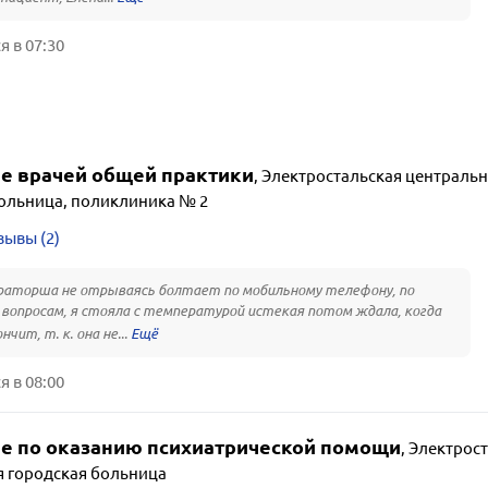
 в 07:30
е врачей общей практики
,
Электростальская центральн
ольница, поликлиника № 2
зывы (2)
аторша не отрываясь болтает по мобильному телефону, по
вопросам, я стояла с температурой истекая потом ждала, когда
нчит, т. к. она не...
 в 08:00
е по оказанию психиатрической помощи
,
Электрост
 городская больница