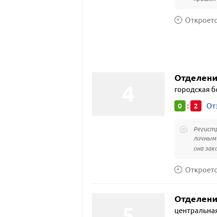
Откроется
Отделени
городская б
0
2
:
От
Регистр
личным 
она зако
Откроется
Отделени
центральная