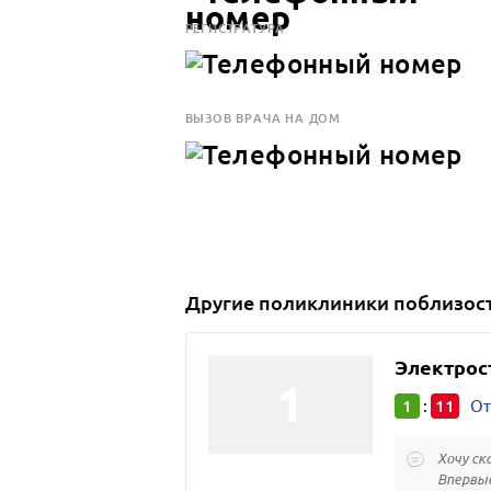
РЕГИСТРАТУРА
ВЫЗОВ ВРАЧА НА ДОМ
Другие
поликлиники
поблизос
Электрос
1
11
:
От
Хочу ск
Впервые