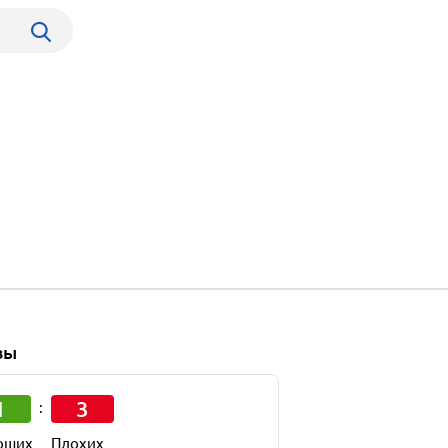
вы
1
3
:
оших
Плохих