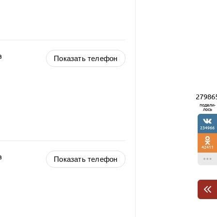
а
Показать телефон
27986
подели-
лось
234966
42411
а
Показать телефон