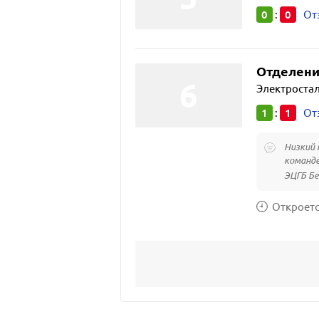
0
0
:
От
Отделени
Электростал
1
1
:
От
Низкий 
команде
ЭЦГБ Бе
Откроется