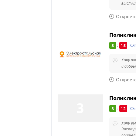
выслуши
Откроется
Поликлин
3
15
:
От
Хочу по
и добры
Откроется
Поликлин
3
12
:
От
Хочу вы
Электро
пришел 