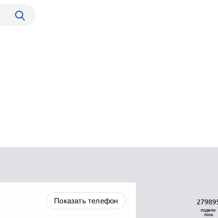
Показать телефон
27989
подели-
лось