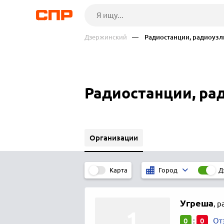
Дзержинский
— Радиостанции, радиоузл
Радиостанции, ра
Организации
Карта
Д
Город
Угреша
,
р
0
0
:
От