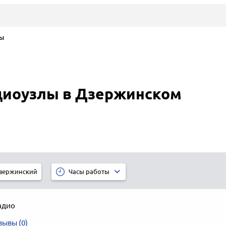
ы
диоузлы в Дзержинском
зержинский
Часы работы
адио
зывы (0)