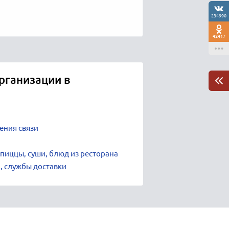
234990
42417
рганизации в
ения связи
 пиццы, суши, блюд из ресторана
и, службы доставки