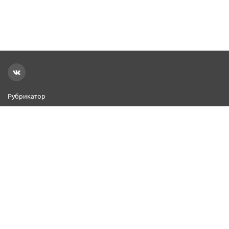
Рубрикатор
Новости
Реклама на сайте
Контакты
Добавить организацию
2000–2026 © СПР
Политика конфиденциальности