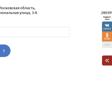
Московская область,
28039
иональная улица, 3-А
подели-
лось
235424
42483