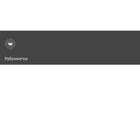
Рубрикатор
Новости
Реклама на сайте
Контакты
Добавить организацию
2000–2026 © СПР
Политика конфиденциальности