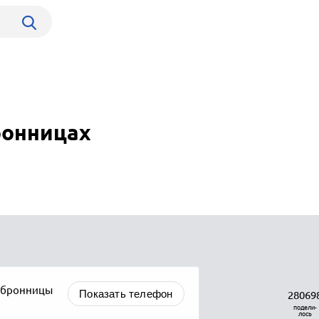
ронницах
 бронницы
Показать телефон
28069
подели-
лось