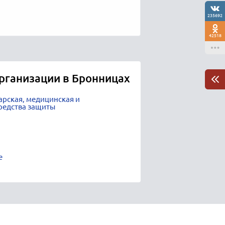
235692
42518
рганизации в Бронницах
арская, медицинская и
редства защиты
е