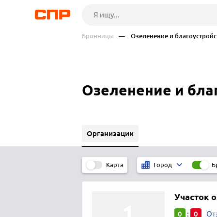
Бронницы
— Озеленение и благоустройс
Озеленение и бла
Организации
Карта
Б
Город
Участок о
0
0
:
От