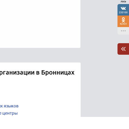
лось
235100
42431
рганизации в Бронницах
х языков
е центры