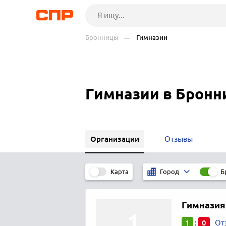
Бронницы
— Гимназии
Гимназии в Бронн
Организации
Отзывы
Карта
Б
Город
Гимназия
1
0
:
От