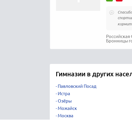
Спасибо
спортив
кормить
Российская 
Бронницы го
Гимназии в других насе
Павловский Посад
Истра
Озёры
Можайск
Москва