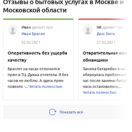
Отзывы о бытовых услугах в Москве и
Московской области
Иван
думает про
НК
думает про
Иван Брагин
Дом быта
02.02.2021
27.02.2021
Оперативность без ущерба
Отвратительная компа
качеству
обманщики
Браслет на часах отломился
Замена батарейки в часах
прям в ТЦ. Дужка отлетела. Я без
обернулась проблемой. Ч
часов не люблю. А здесь прям
час после замены батарей
повезло -...
Читать полностью
часы остановились,...
Читать полностью
Показать все