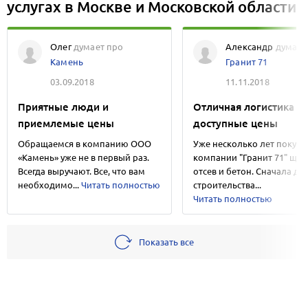
услугах в Москве и Московской области
Олег
думает про
Александр
думает
Камень
Гранит 71
03.09.2018
11.11.2018
Приятные люди и
Отличная логистика и
приемлемые цены
доступные цены
Обращаемся в компанию ООО
Уже несколько лет покупа
«Камень» уже не в первый раз.
компании "Гранит 71" щеб
Всегда выручают. Все, что вам
отсев и бетон. Сначала дл
необходимо...
Читать полностью
строительства...
Читать полностью
Показать все