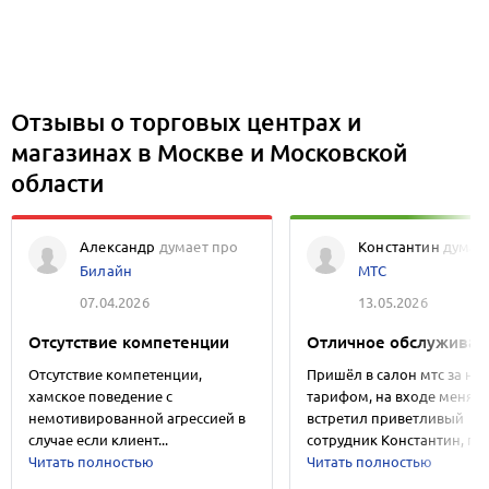
Отзывы о торговых центрах и
магазинах в Москве и Московской
области
Александр
думает про
Константин
думае
Билайн
МТС
07.04.2026
13.05.2026
Отсутствие компетенции
Отличное обслуживан
Отсутствие компетенции,
Пришёл в салон мтс за н
хамское поведение с
тарифом, на входе меня
немотивированной агрессией в
встретил приветливый
случае если клиент...
сотрудник Константин, пом
Читать полностью
Читать полностью