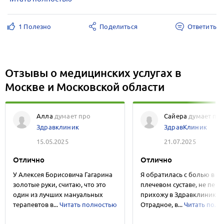
1 Полезно
Поделиться
Ответить
Отзывы о медицинских услугах в
Москве и Московской области
Алла
думает про
Сайера
думает пр
Здравклиник
ЗдравКлиник
15.05.2025
21.07.2025
Отлично
Отлично
У Алексея Борисовича Гагарина
Я обратилась с болью в л
золотые руки, считаю, что это
плечевом суставе, не перв
один из лучших мануальных
прихожу в Здравклиник в
терапевтов в...
Читать полностью
Отрадное, в...
Читать полн