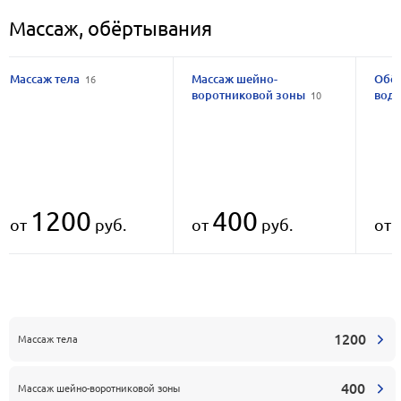
Массаж, обёртывания
Массаж тела
Массаж шейно-
Обё
16
воротниковой зоны
вод
10
1200
400
от
руб.
от
руб.
от
1200
Массаж тела
400
Массаж шейно-воротниковой зоны