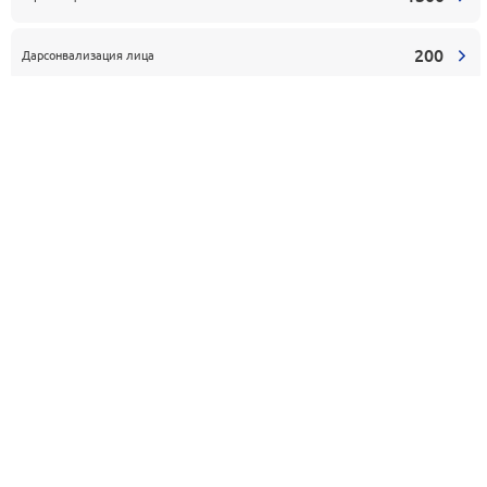
200
Дарсонвализация лица
2500
Термолифтинг лица
1500
Фотоомоложение кистей рук
1100
Ультрафонофорез лица
3000
Фотоомоложение лица
1500
Фотоомоложение шеи
800
Криомассаж тела
1600
Ультразвуковой лифтинг лица