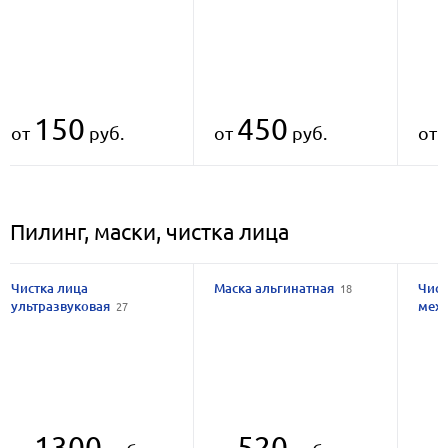
150
450
от
руб.
от
руб.
от
Пилинг, маски, чистка лица
Чистка лица
Маска альгинатная
Чист
18
ультразвуковая
мех
27
1300
520