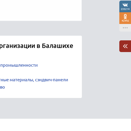
235214
42442
рганизации в Балашихе
й промышленности
ные материалы, сэндвич-панели
тво