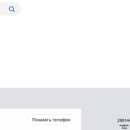
Показать телефон
28014
подели-
лось