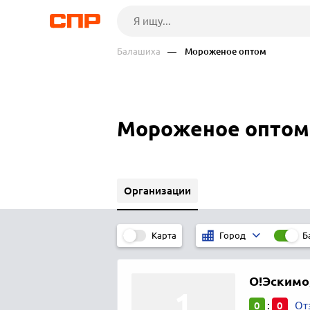
Балашиха
— Мороженое оптом
Мороженое оптом
Организации
Карта
Б
Город
О!Эскимо
0
0
:
От