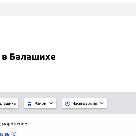
 в Балашихе
алашиха
Район
Часы работы
,
мороженое
зывы (0)