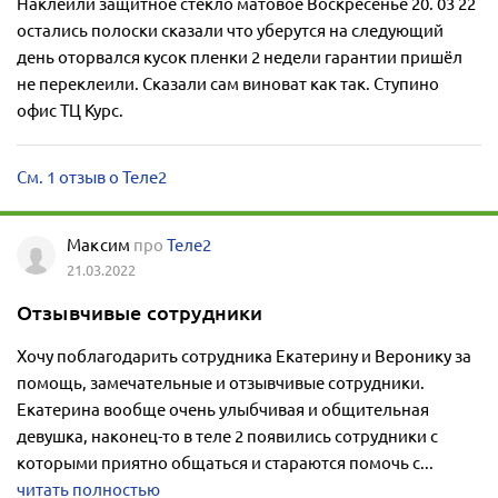
Наклеили защитное стекло матовое Воскресенье 20. 03 22
остались полоски сказали что уберутся на следующий
день оторвался кусок пленки 2 недели гарантии пришёл
не переклеили. Сказали сам виноват как так. Ступино
офис ТЦ Курс.
См. 1 отзыв о Теле2
Максим
про
Теле2
21.03.2022
Отзывчивые сотрудники
Хочу поблагодарить сотрудника Екатерину и Веронику за
помощь, замечательные и отзывчивые сотрудники.
Екатерина вообще очень улыбчивая и общительная
девушка, наконец-то в теле 2 появились сотрудники с
которыми приятно общаться и стараются помочь с...
читать полностью