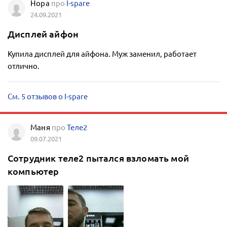
Нора
про
I-spare
24.09.2021
Дисплей айфон
Купила дисплей для айфона. Муж заменил, работает
отлично.
См. 5 отзывов о I-spare
Маня
про
Теле2
09.07.2021
Сотрудник теле2 пытался взломать мой
компьютер